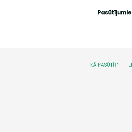
Pasūtījumie
KĀ PASŪTĪT?
L