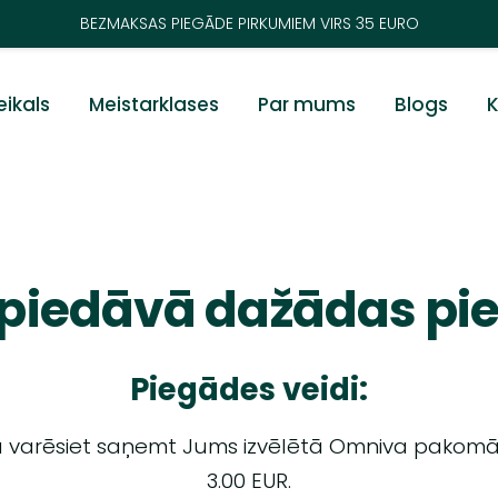
BEZMAKSAS PIEGĀDE PIRKUMIEM VIRS 35 EURO
eikals
Meistarklases
Par mums
Blogs
K
 piedāvā dažādas pie
Piegādes veidi:
 varēsiet saņemt Jums izvēlētā Omniva pakomāt
3.00 EUR.