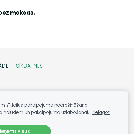
 bez maksas.
ĀDE
SĪKDATNES
am sīkfailus pakalpojuma nodrošināšanai,
a nolūkiem un pakalpojuma uzlabošanai.
Pielāgot
ieņemt visus