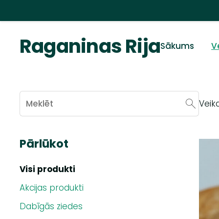
Raganinas Rija
Sākums
V
Veika
Pārlūkot
Visi produkti
Akcijas produkti
Dabīgās ziedes