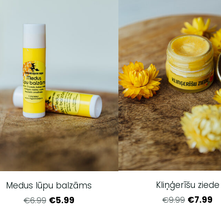
Kliņģerīšu ziede
Medus lūpu balzāms
€7.99
€9.99
€5.99
€6.99