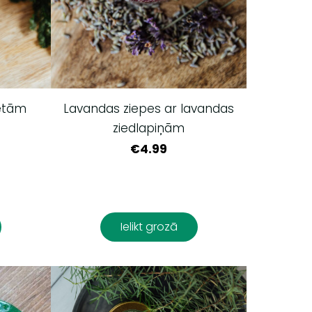
tētām
Lavandas ziepes ar lavandas
ziedlapiņām
€4.99
Ielikt grozā