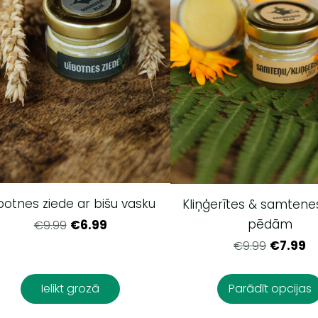
botnes ziede ar bišu vasku
Kliņģerītes & samtene
pēdām
€6.99
€9.99
€7.99
€9.99
Ielikt grozā
Parādīt opcijas