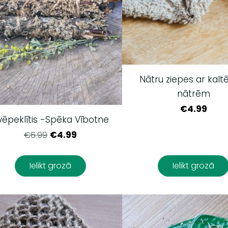
Nātru ziepes ar kal
nātrēm
€4.99
vēpeklītis -Spēka Vībotne
€4.99
€6.99
Ielikt grozā
Ielikt grozā