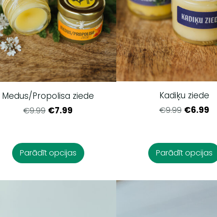
Kadiķu ziede
Medus/Propolisa ziede
€6.99
€9.99
€7.99
€9.99
Parādīt opcijas
Parādīt opcijas