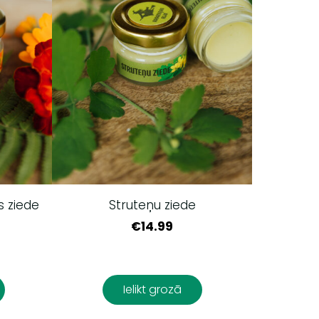
s ziede
Struteņu ziede
€14.99
Ielikt grozā