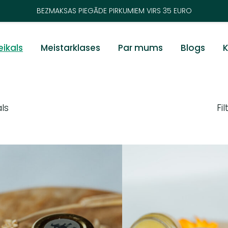
BEZMAKSAS PIEGĀDE PIRKUMIEM VIRS 35 EURO
eikals
Meistarklases
Par mums
Blogs
K
ls
Fil