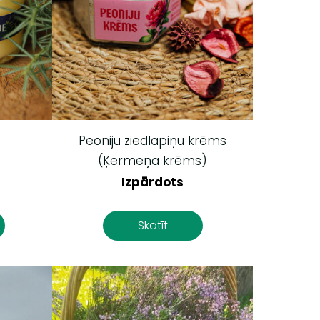
Peoniju ziedlapiņu krēms
(Ķermeņa krēms)
Izpārdots
Skatīt