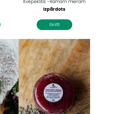
Kvēpeklītis -Rāmam mieram
Izpārdots
Skatīt