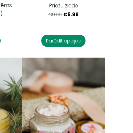
krēms
Priežu ziede
)
€6.99
€9.99
Parādīt opcijas