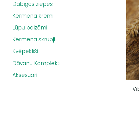
Dabīgās ziepes
Ķermeņa krēmi
Lūpu balzāmi
Ķermeņa skrubji
Kvēpeklīši
Dāvanu Komplekti
Aksesuāri
Vī