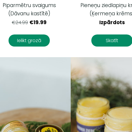
Piparmētru svaigums
Pieneņu ziedlapiņu 
(Dāvanu kastītē)
(Ķermeņa krēms
€19.99
Izpārdots
€24.99
Ielikt grozā
Skatīt