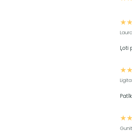
★
Laura
Ļoti 
★
Ligita
Patī
★
Gunit