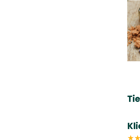
Tie
Kl
★