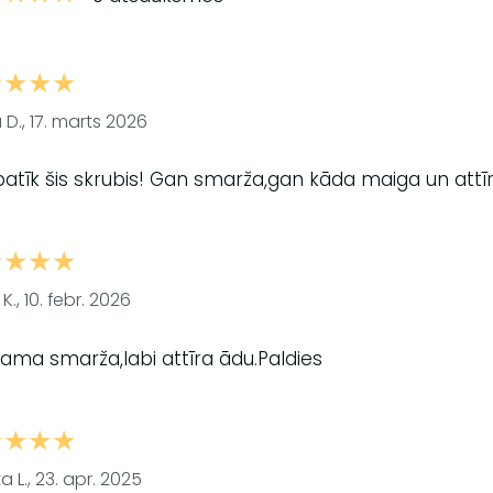
★★★★
 D., 17. marts 2026
patīk šis skrubis! Gan smarža,gan kāda maiga un attīrīt
★★★★
 K., 10. febr. 2026
kama smarža,labi attīra ādu.Paldies
★★★★
a L., 23. apr. 2025