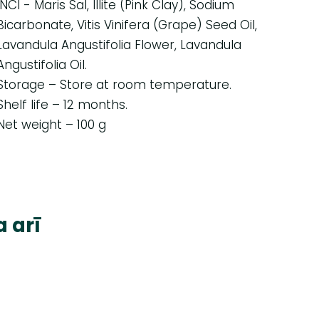
INCI - Maris Sal, Illite (Pink Clay), Sodium
Bicarbonate, Vitis Vinifera (Grape) Seed Oil,
Lavandula Angustifolia Flower, Lavandula
Angustifolia Oil.
Storage – Store at room temperature.
Shelf life – 12 months.
Net weight – 100 g
a arī