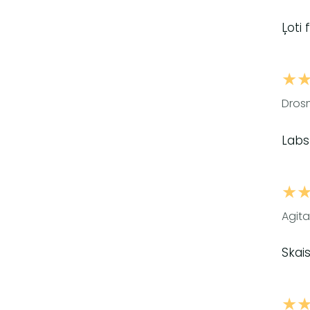
Ļoti
★
Drosm
Labs
★
Agita
Skai
★