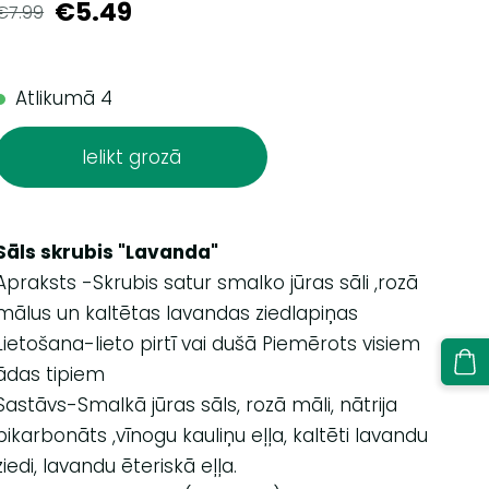
€5.49
€7.99
Atlikumā 4
Ielikt grozā
Sāls skrubis "Lavanda"
Apraksts -Skrubis satur smalko jūras sāli ,rozā
mālus un kaltētas lavandas ziedlapiņas
Lietošana-lieto pirtī vai dušā Piemērots visiem
ādas tipiem
Sastāvs-Smalkā jūras sāls, rozā māli, nātrija
bikarbonāts ,vīnogu kauliņu eļļa, kaltēti lavandu
ziedi, lavandu ēteriskā eļļa.