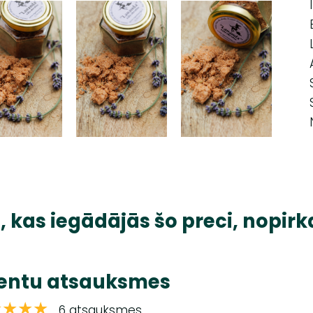
, kas iegādājās šo preci, nopirk
ientu atsauksmes
★★★★
6 atsauksmes