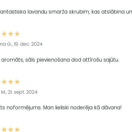
 fantastiska lavandu smarža skrubim, kas atslābina un 
★★★★
a G., 19. dec. 2024
 aromāts, sāls pievienošana dod attīrošu sajūtu.
★★★★
 M., 21. sept. 2024
sts noformējums. Man lieliski noderēja kā dāvana!
★★★★