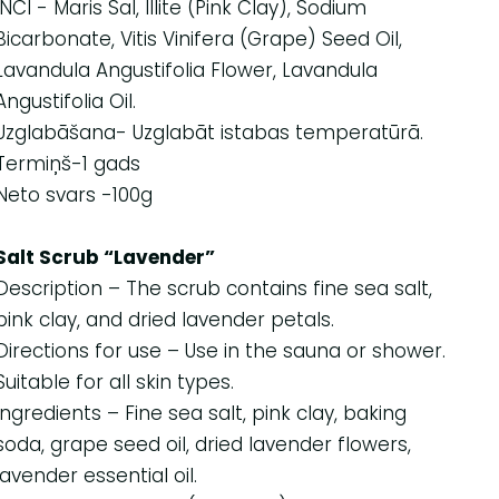
INCI - Maris Sal, Illite (Pink Clay), Sodium
Bicarbonate, Vitis Vinifera (Grape) Seed Oil,
Lavandula Angustifolia Flower, Lavandula
Angustifolia Oil.
Uzglabāšana- Uzglabāt istabas temperatūrā.
Termiņš-1 gads
Neto svars -100g
Salt Scrub “Lavender”
Description – The scrub contains fine sea salt,
pink clay, and dried lavender petals.
Directions for use – Use in the sauna or shower.
Suitable for all skin types.
Ingredients – Fine sea salt, pink clay, baking
soda, grape seed oil, dried lavender flowers,
lavender essential oil.