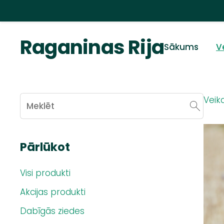
Raganinas Rija
Sākums
V
Veika
Pārlūkot
Visi produkti
Akcijas produkti
Dabīgās ziedes