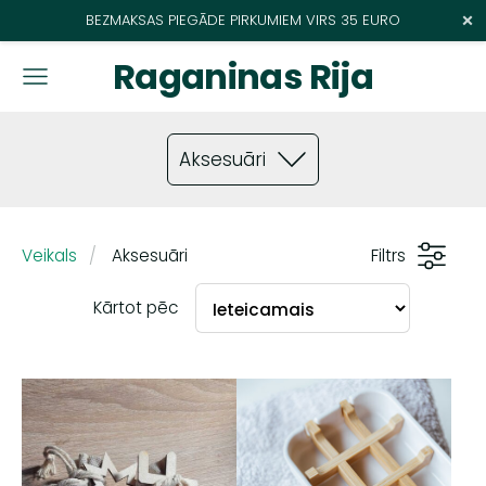
×
BEZMAKSAS PIEGĀDE PIRKUMIEM VIRS 35 EURO
Raganinas Rija
Aksesuāri
Veikals
Aksesuāri
Filtrs
Kārtot pēc