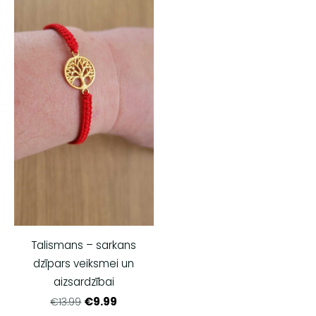
Talismans – sarkans
dzīpars veiksmei un
aizsardzībai
€9.99
€13.99