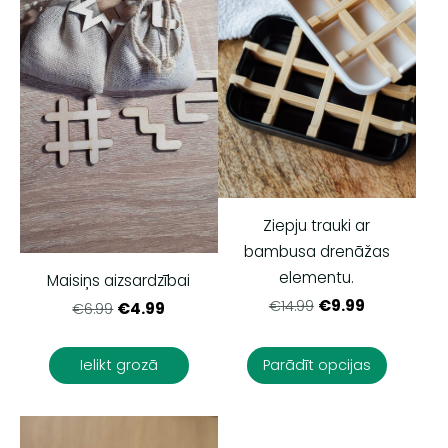
Ziepju trauki ar
bambusa drenāžas
elementu.
Maisiņs aizsardzībai
€9.99
€14.99
€4.99
€6.99
Ielikt grozā
Parādīt opcijas