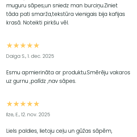
muguru sāpes,un sniedz man burciņu.Ziniet
tāda pati smarža,tekstūra vienigais bija kafijas
krasā. Noteikti pirkšu vēl.
★★★★★
Daiga S., 1. dec. 2025
Esmu apmierināta ar produktu.Smērēju vakaros
uz gurnu ,palīdz ,nav sāpes.
★★★★★
Ilze, E., 12. nov. 2025
Liels paldies, lietoju ceļu un gūžas sāpēm,