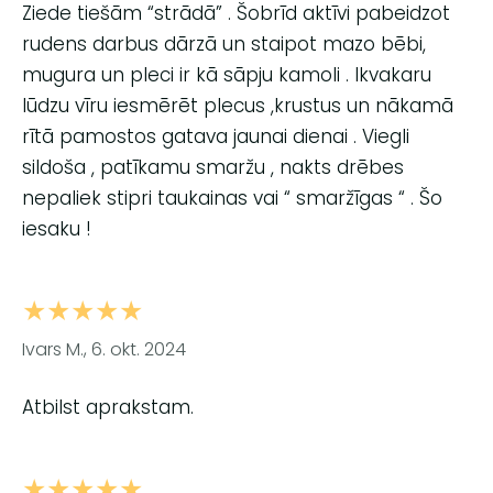
Ziede tiešām “strādā” . Šobrīd aktīvi pabeidzot
rudens darbus dārzā un staipot mazo bēbi,
mugura un pleci ir kā sāpju kamoli . Ikvakaru
lūdzu vīru iesmērēt plecus ,krustus un nākamā
rītā pamostos gatava jaunai dienai . Viegli
sildoša , patīkamu smaržu , nakts drēbes
nepaliek stipri taukainas vai “ smaržīgas “ . Šo
iesaku !
★★★★★
Ivars M., 6. okt. 2024
Atbilst aprakstam.
★★★★★