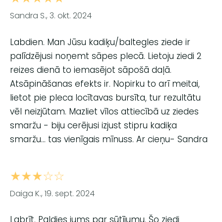
Sandra S., 3. okt. 2024
Labdien. Man Jūsu kadiķu/baltegles ziede ir
palīdzējusi noņemt sāpes plecā. Lietoju ziedi 2
reizes dienā to iemasējot sāpošā daļā.
Atsāpināšanas efekts ir. Nopirku to arī meitai,
lietot pie pleca locītavas bursīta, tur rezultātu
vēl neizjūtam. Mazliet vīlos attiecībā uz ziedes
smaržu - biju cerējusi izjust stipru kadiķa
smaržu... tas vienīgais mīnuss. Ar cieņu- Sandra
★★★☆☆
Daiga K., 19. sept. 2024
Labrīt. Paldies jums par sūtījumu. Šo ziedi