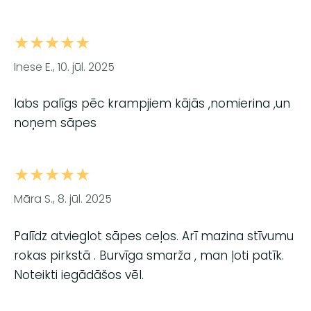
★★★★★
Inese E., 10. jūl. 2025
labs palīgs pēc krampjiem kājās ,nomierina ,un
noņem sāpes
★★★★★
Māra S., 8. jūl. 2025
Palīdz atvieglot sāpes ceļos. Arī mazina stīvumu
rokas pirkstā . Burvīga smarža , man ļoti patīk.
Noteikti iegādāšos vēl.