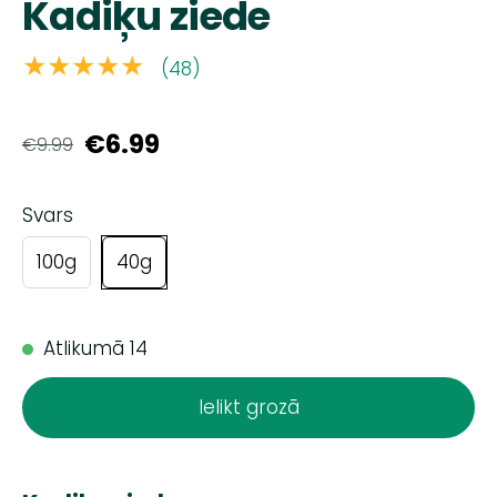
Kadiķu ziede
★★★★★
(48)
€6.99
€9.99
Svars
100g
40g
Atlikumā 14
Ielikt grozā