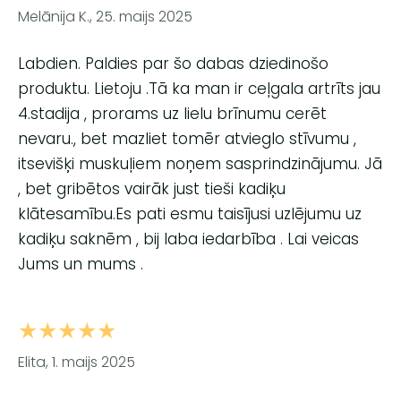
Melānija K., 25. maijs 2025
Labdien. Paldies par šo dabas dziedinošo
produktu. Lietoju .Tā ka man ir ceļgala artrīts jau
4.stadija , prorams uz lielu brīnumu cerēt
nevaru., bet mazliet tomēr atvieglo stīvumu ,
itsevišķi muskuļiem noņem sasprindzinājumu. Jā
, bet gribētos vairāk just tieši kadiķu
klātesamību.Es pati esmu taisījusi uzlējumu uz
kadiķu saknēm , bij laba iedarbība . Lai veicas
Jums un mums .
★★★★★
Elita, 1. maijs 2025