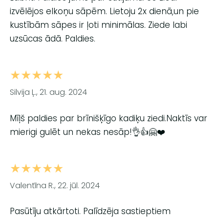
izvēlējos elkoņu sāpēm. Lietoju 2x dienā,un pie
kustībām sāpes ir ļoti minimālas. Ziede labi
uzsūcas ādā. Paldies.
★★★★★
Silvija Ļ., 21. aug. 2024
Mīļš paldies par brīnišķīgo kadiķu ziedi.Naktīs var
mierigi gulēt un nekas nesāp!👌👍🤗❤️
★★★★★
Valentīna R., 22. jūl. 2024
Pasūtīju atkārtoti. Palīdzēja sastieptiem