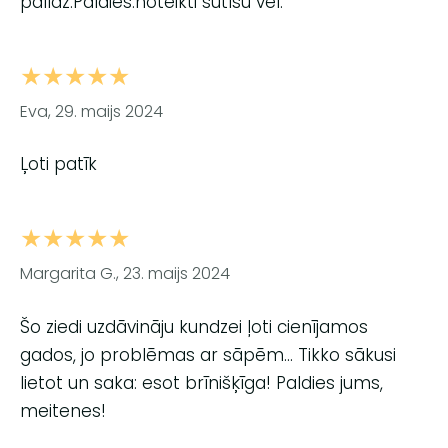
palīdz.Paldies.noteikti sūtīšu vēl.
★★★★★
Eva, 29. maijs 2024
Ļoti patīk
★★★★★
Margarita G., 23. maijs 2024
Šo ziedi uzdāvināju kundzei ļoti cienījamos
gados, jo problēmas ar sāpēm... Tikko sākusi
lietot un saka: esot brīnišķīga! Paldies jums,
meitenes!