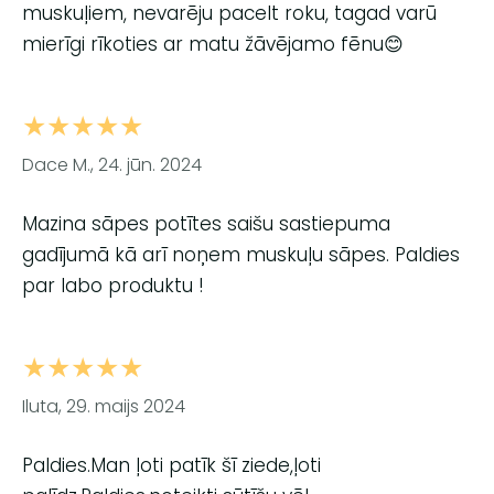
muskuļiem, nevarēju pacelt roku, tagad varū
mierīgi rīkoties ar matu žāvējamo fēnu😊
★★★★★
Dace M., 24. jūn. 2024
Mazina sāpes potītes saišu sastiepuma
gadījumā kā arī noņem muskuļu sāpes. Paldies
par labo produktu !
★★★★★
Iluta, 29. maijs 2024
Paldies.Man ļoti patīk šī ziede,ļoti