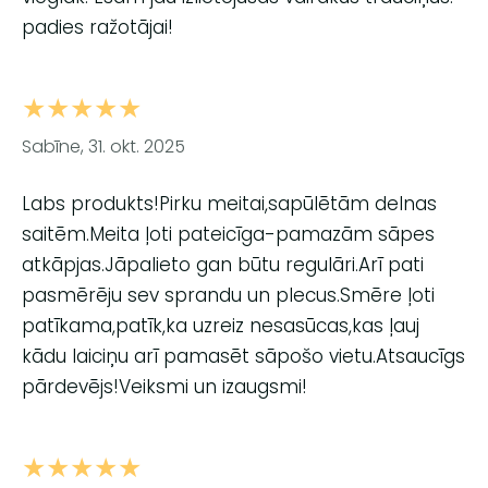
padies ražotājai!
★★★★★
Sabīne, 31. okt. 2025
Labs produkts!Pirku meitai,sapūlētām delnas
saitēm.Meita ļoti pateicīga-pamazām sāpes
atkāpjas.Jāpalieto gan būtu regulāri.Arī pati
pasmērēju sev sprandu un plecus.Smēre ļoti
patīkama,patīk,ka uzreiz nesasūcas,kas ļauj
kādu laiciņu arī pamasēt sāpošo vietu.Atsaucīgs
pārdevējs!Veiksmi un izaugsmi!
★★★★★