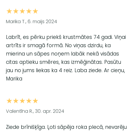
★★★★★
Marika T., 6. maijs 2024
Labrīt, es pērku priekš krustmātes 74 gadi. Viņai
artrīts ir smagā formā. No viņas dzirdu, ka
mierina un sāpes noņem labāk nekā visādas
citas aptieku smēres, kas izmēģinātas. Pasūtu
jau no jums liekas ka 4 reiz. Laba ziede. Ar cieņu,
Marika
★★★★★
Valentīna R., 30. apr. 2024
Ziede brīnišķīga. Ļoti sāpēja roka plecā, nevarēju