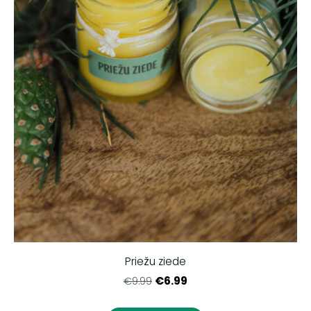
Priežu ziede
€6.99
€9.99