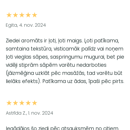
★★★★★
Egita, 4. nov. 2024
Ziedei aromāts ir ļoti, ļoti maigs. Ļoti patīkama,
samtaina tekstūra, visticamāk palīdz vai noņem
ļoti vieglas sāpes, saspringumu mugurai, bet pie
vidēji stiprām sāpēm varētu nedarboties
(jāizmēģina uzklāt pēc masāžās, tad varētu būt
lielāks efekts). Patīkama uz ādas, īpaši pēc pirts.
★★★★★
Astrīda Z., 1. nov. 2024
Iegādājos šo ziedi pēc atsauksmēm no citiem.