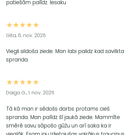
patiešām palīdz. Iesaku
★★★★★
Gita, 6. nov. 2025
Viegli sildoša ziede. Man labi palidz kad savilkta
spranda.
★★★★★
Daiga G., 1. nov. 2025
Tā kā man ir sēdošs darbs protams cieš
spranda. Man palīdz šī jaukā ziede. Mammīte
smērē savu sāpošo gūžu un arī saka ka ir
vieglāk. Esam jau izlietojušas vairākus trauciņus.