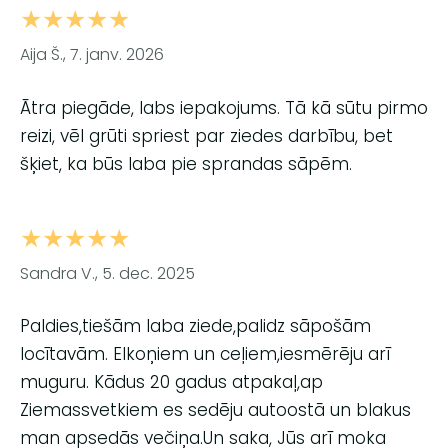
★★★★★
Aija Š., 7. janv. 2026
Ātra piegāde, labs iepakojums. Tā kā sūtu pirmo
reizi, vēl grūti spriest par ziedes darbību, bet
šķiet, ka būs laba pie sprandas sāpēm.
★★★★★
Sandra V., 5. dec. 2025
Paldies,tiešām laba ziede,palidz sāpošām
locītavām. Elkoņiem un ceļiem,iesmērēju arī
muguru. Kādus 20 gadus atpakaļ,ap
Ziemassvetkiem es sedēju autoostā un blakus
man apsedās večiņa.Un saka, Jūs arī moka