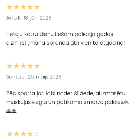
★★★★★
Aina K., 18. jūn. 2025
Lietoju katru dienu,tiešām palīdz,ja gadās
aizmirst ,mana spranda ātri vien to atgādina!
★★★★★
Santa J., 29. maijs 2025
Pēc sporta ļoti labi noder šī ziede,lai izmasētu
muskuļus,viegla un patīkama smarža,paldies🙏
🙏🙏
★★★★☆