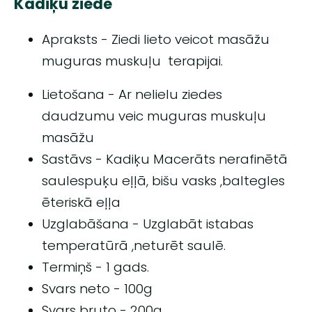
Kadiķu ziede
Apraksts - Ziedi lieto veicot masāžu
muguras muskuļu terapijai.
Lietošana - Ar nelielu ziedes
daudzumu veic muguras muskuļu
masāžu
Sastāvs - Kadiķu Macerāts nerafinētā
saulespuķu eļļā, bišu vasks ,baltegles
ēteriskā eļļa
Uzglabāšana - Uzglabāt istabas
temperatūrā ,neturēt saulē.
Termiņš - 1 gads.
Svars neto - 100g
Svars bruto - 200g