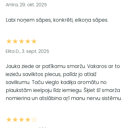
Antra, 29. okt. 2025
Labi noņem sāpes, konkrēti, elkoņa sāpes.
★★★★★
Elita D., 3. sept. 2025
Jauka ziede ar patīkamu smaržu. Vakaros ar to
ieziežu savilktos plecus, palīdz jo atlaiž
savilkumu. Taču vieglo kadiķa aromātu no
plaukstām ieelpoju līdz iemiegu. Šķiet šī smarža
nomierina un atslābina aŗī manu nervu sistēmu.
★★★★☆