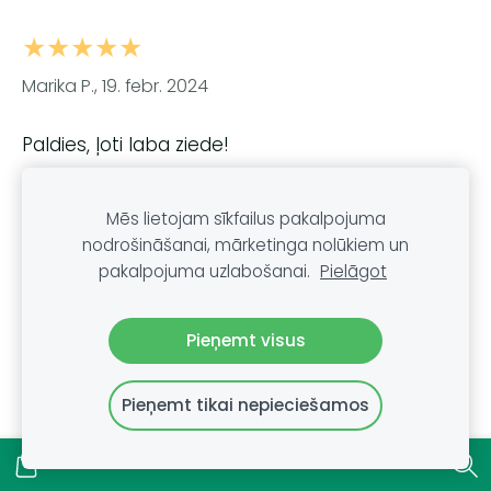
★★★★★
Marika P., 19. febr. 2024
Paldies, ļoti laba ziede!
★★★★★
Mēs lietojam sīkfailus pakalpojuma
nodrošināšanai, mārketinga nolūkiem un
Ilma O., 15. febr. 2024
pakalpojuma uzlabošanai.
Pielāgot
Ziede tiešām palīdz!
Pieņemt visus
Pieņemt tikai nepieciešamos